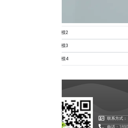
模2
模3
模4
联系方式：
电话：18902259698